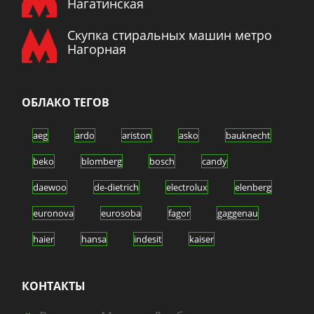
Нагатинская
Скупка стиральных машин метро
Нагорная
ОБЛАКО ТЕГОВ
aeg
ardo
ariston
asko
bauknecht
beko
blomberg
bosch
candy
daewoo
de-dietrich
electrolux
elenberg
euronova
eurosoba
fagor
gaggenau
haier
hansa
indesit
kaiser
kuppersberg
kuppersbusch
lg
mabe
КОНТАКТЫ
miele
neff
panasonic
samsung