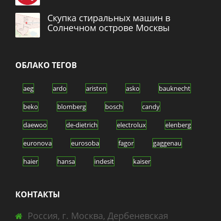
Скупка стиральных машин в
Солнечном острове Москвы
ОБЛАКО ТЕГОВ
aeg
ardo
ariston
asko
bauknecht
beko
blomberg
bosch
candy
daewoo
de-dietrich
electrolux
elenberg
euronova
eurosoba
fagor
gaggenau
haier
hansa
indesit
kaiser
kuppersberg
kuppersbusch
lg
mabe
КОНТАКТЫ
miele
neff
panasonic
samsung
Россия, г. Москва, Дербеневская
siemens
siltal
smeg
vestfrost