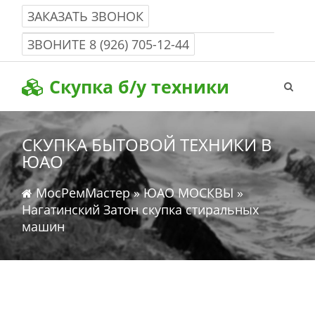
ЗАКАЗАТЬ ЗВОНОК
Работаем с 8-00 до 22-00 без выходных
ЗВОНИТЕ
8 (926) 705-12-44
Скупка б/у техники
СКУПКА БЫТОВОЙ ТЕХНИКИ В
ЮАО
МосРемМастер
»
ЮАО МОСКВЫ
»
Нагатинский Затон скупка стиральных
машин